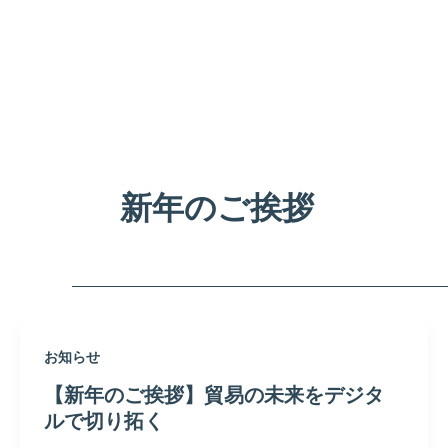
内
容
を
ス
キ
ッ
プ
新年のご挨拶
お知らせ
【新年のご挨拶】貿易の未来をデジタ
ルで切り拓く